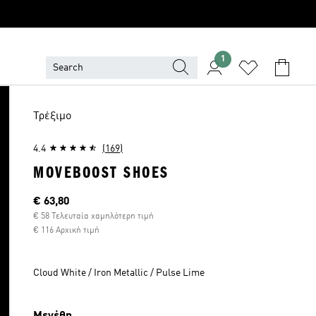
1
Τρέξιμο
4.4
(169)
MOVEBOOST SHOES
Τρέχουσα τιμή
€ 63,80
€ 58 Τελευταία χαμηλότερη τιμή
€ 116 Αρχική τιμή
Cloud White / Iron Metallic / Pulse Lime