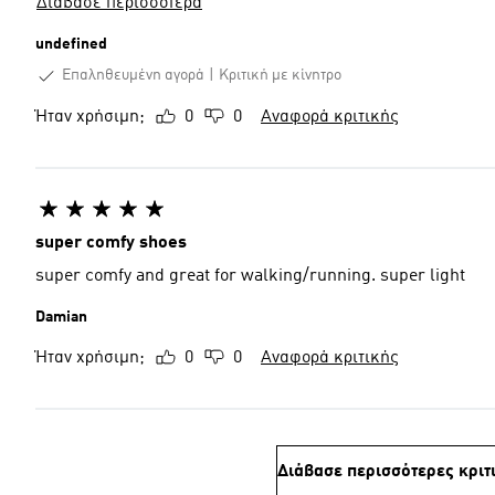
Διάβασε περισσότερα
undefined
Επαληθευμένη αγορά
Κριτική με κίνητρο
Ήταν χρήσιμη;
0
0
Αναφορά κριτικής
super comfy shoes
super comfy and great for walking/running. super light
Damian
Ήταν χρήσιμη;
0
0
Αναφορά κριτικής
Διάβασε περισσότερες κριτ