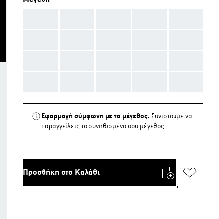
Μεγέθη
AAA
AAA
AAA
AAA
AAA
AAA
AAA
AAA
AAA
AAA
AAA
AAA
AAA
AAA
AAA
AAA
AAA
AAA
AAA
AAA
Εφαρμογή σύμφωνη με το μέγεθος.
Συνιστούμε να
παραγγείλεις το συνηθισμένο σου μέγεθος.
Προσθήκη στο Καλάθι