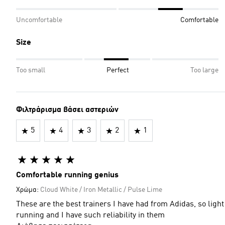
Uncomfortable
Comfortable
Size
Too small
Perfect
Too large
Φιλτράρισμα βάσει αστεριών
5
4
3
2
1
Comfortable running genius
Χρώμα:
Cloud White / Iron Metallic / Pulse Lime
These are the best trainers I have had from Adidas, so ligh
running and I have such reliability in them