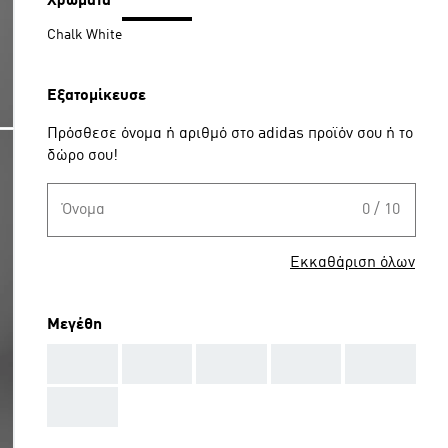
Χρώματα
Chalk White
Εξατομίκευσε
Πρόσθεσε όνομα ή αριθμό στο adidas προϊόν σου ή το
δώρο σου!
Όνομα
0 / 10
Εκκαθάριση όλων
Μεγέθη
AAA
AAA
AAA
AAA
AAA
AAA