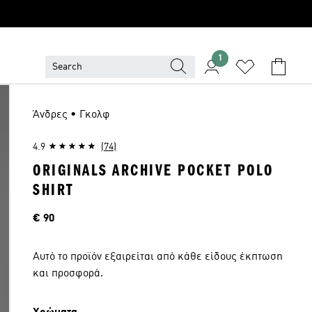
1
Άνδρες • Γκολφ
4.9
(74)
ORIGINALS ARCHIVE POCKET POLO
SHIRT
Τιμή
€ 90
Αυτό το προϊόν εξαιρείται από κάθε είδους έκπτωση
και προσφορά.