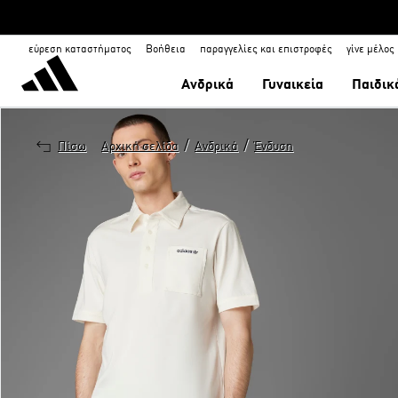
εύρεση καταστήματος
Βοήθεια
παραγγελίες και επιστροφές
γίνε μέλος
Ανδρικά
Γυναικεία
Παιδικ
/
/
Πίσω
Αρχική σελίδα
Ανδρικά
Ένδυση