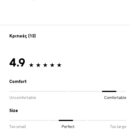
Κριτικές (13)
4.9
Comfort
Uncomfortable
Comfortable
Size
Too small
Perfect
Too large