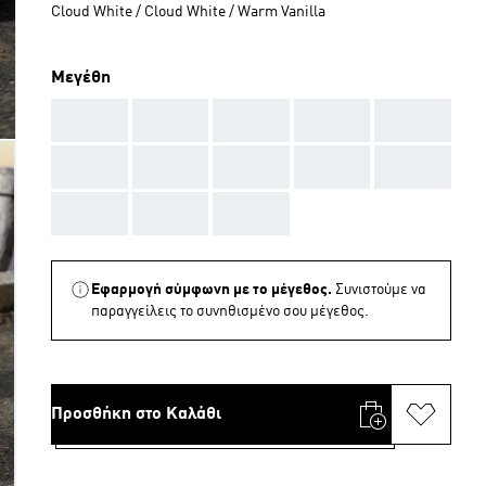
Cloud White / Cloud White / Warm Vanilla
Μεγέθη
AAA
AAA
AAA
AAA
AAA
AAA
AAA
AAA
AAA
AAA
AAA
AAA
AAA
Εφαρμογή σύμφωνη με το μέγεθος.
Συνιστούμε να
παραγγείλεις το συνηθισμένο σου μέγεθος.
Προσθήκη στο Καλάθι