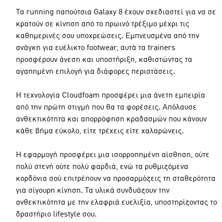
Τα running παπούτσια Galaxy 8 έχουν σχεδιαστεί για να σε
κρατούν σε κίνηση από το πρωινό τρέξιμο μέχρι τις
καθημερινές σου υποχρεώσεις. Εμπνευσμένα από την
ανάγκη για ευέλικτο footwear, αυτά τα trainers
προσφέρουν άνεση και υποστήριξη, καθιστώντας τα
αγαπημένη επιλογή για διάφορες περιστάσεις.
Η τεχνολογία Cloudfoam προσφέρει μια άνετη εμπειρία
από την πρώτη στιγμή που θα τα φορέσεις. Απόλαυσε
ανθεκτικότητα και απορρόφηση κραδασμών που κάνουν
κάθε βήμα εύκολο, είτε τρέχεις είτε χαλαρώνεις.
Η εφαρμογή προσφέρει μια ισορροπημένη αίσθηση, ούτε
πολύ στενή ούτε πολύ φαρδιά, ενώ τα ρυθμιζόμενα
κορδόνια σού επιτρέπουν να προσαρμόζεις τη σταθερότητα
για σίγουρη κίνηση. Τα υλικά συνδυάζουν την
ανθεκτικότητα με την ελαφριά ευελιξία, υποστηρίζοντας το
δραστήριο lifestyle σου.