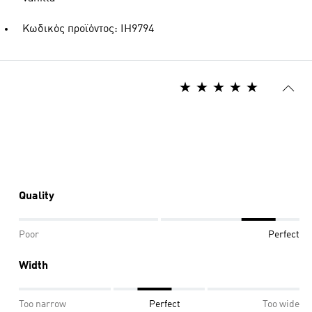
Κωδικός προϊόντος: IH9794
Quality
Poor
Perfect
Width
Too narrow
Perfect
Too wide