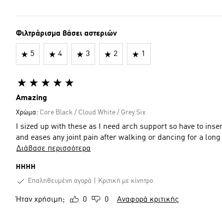
Φιλτράρισμα βάσει αστεριών
5
4
3
2
1
Amazing
Χρώμα:
Core Black / Cloud White / Grey Six
I sized up with these as I need arch support so have to inse
and eases any joint pain after walking or dancing for a long
Διάβασε περισσότερα
HHHH
Επαληθευμένη αγορά
Κριτική με κίνητρο
Ήταν χρήσιμη;
0
0
Αναφορά κριτικής