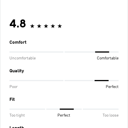
4.8
Comfort
Uncomfortable
Comfortable
Quality
Poor
Perfect
Fit
Too tight
Perfect
Too loose