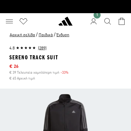
1
/
/
Αρχική σελίδα
Παιδικά
Ένδυση
4.8
(289)
SERENO TRACK SUIT
Τιμή έκπτωσης
€ 26
€ 39 Τελευταία χαμηλότερη τιμή
-33%
Έκπτωση
€ 65 Αρχική τιμή