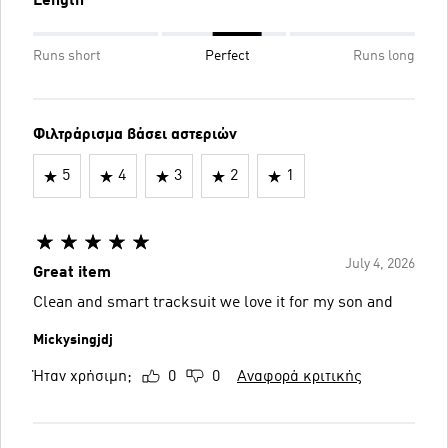
Length
Runs short
Perfect
Runs long
Φιλτράρισμα βάσει αστεριών
5
4
3
2
1
July 4, 2026
Great item
Clean and smart tracksuit we love it for my son and
Mickysingjdj
Ήταν χρήσιμη;
0
0
Αναφορά κριτικής