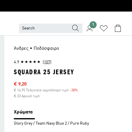
1
Άνδρες • Ποδόσφαιρο
4.9
(107)
SQUADRA 25 JERSEY
Τιμή έκπτωσης
€ 9,20
€ 14,95 Τελευταία χαμηλότερη τιμή
-38%
Έκπτωση
€ 23 Αρχική τιμή
Χρώματα
Glory Grey / Team Navy Blue 2 / Pure Ruby