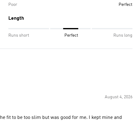
Poor
Perfect
Length
Runs short
Perfect
Runs long
August 4, 2026
 the fit to be too slim but was good for me. I kept mine and