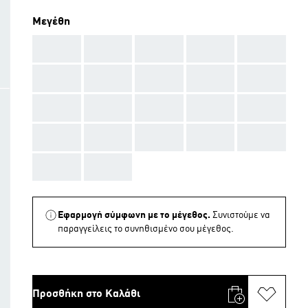
Μεγέθη
AAA
AAA
AAA
AAA
AAA
AAA
AAA
AAA
AAA
AAA
AAA
AAA
AAA
AAA
AAA
AAA
AAA
AAA
AAA
AAA
AAA
AAA
Εφαρμογή σύμφωνη με το μέγεθος.
Συνιστούμε να
παραγγείλεις το συνηθισμένο σου μέγεθος.
Προσθήκη στο Καλάθι