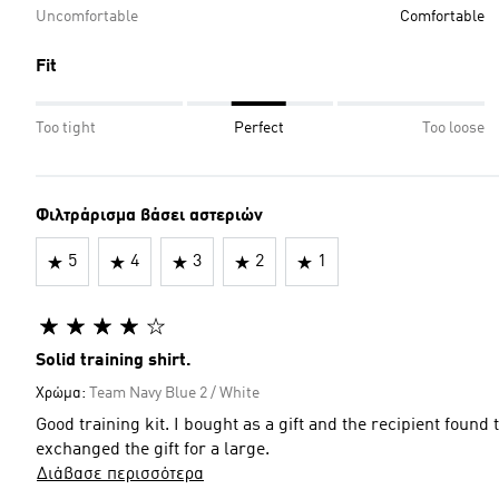
Uncomfortable
Comfortable
Fit
Too tight
Perfect
Too loose
Φιλτράρισμα βάσει αστεριών
5
4
3
2
1
Solid training shirt.
Χρώμα:
Team Navy Blue 2 / White
Good training kit. I bought as a gift and the recipient found
exchanged the gift for a large.
Διάβασε περισσότερα