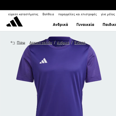
εύρεση καταστήματος
Βοήθεια
παραγγελίες και επιστροφές
γίνε μέλος
Ανδρικά
Γυναικεία
Παιδικ
/
/
Πίσω
Αρχική σελίδα
Ανδρικά
Ένδυση