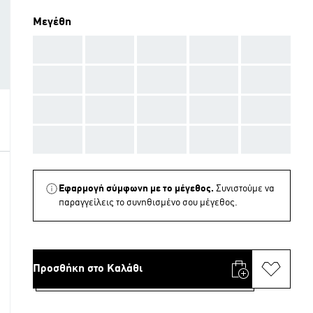
Μεγέθη
AAA
AAA
AAA
AAA
AAA
AAA
AAA
AAA
AAA
AAA
AAA
AAA
AAA
AAA
AAA
AAA
AAA
AAA
AAA
AAA
Εφαρμογή σύμφωνη με το μέγεθος.
Συνιστούμε να
παραγγείλεις το συνηθισμένο σου μέγεθος.
Προσθήκη στο Καλάθι