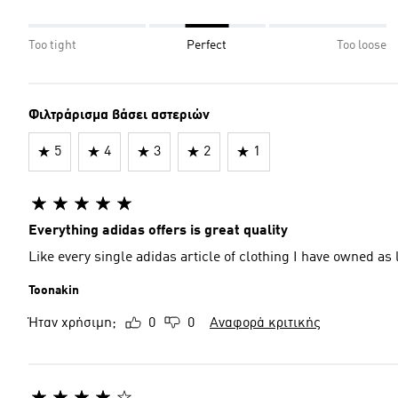
Too tight
Perfect
Too loose
Φιλτράρισμα βάσει αστεριών
5
4
3
2
1
Everything adidas offers is great quality
Like every single adidas article of clothing I have owned as lon
Toonakin
Ήταν χρήσιμη;
0
0
Αναφορά κριτικής