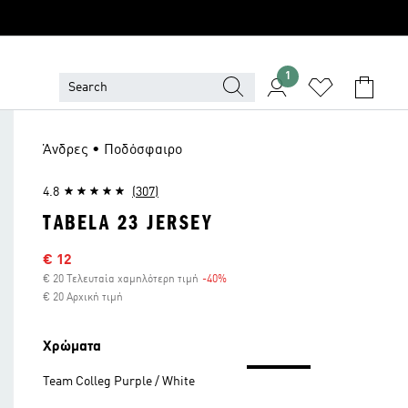
1
Άνδρες • Ποδόσφαιρο
4.8
(307)
TABELA 23 JERSEY
Τιμή έκπτωσης
€ 12
€ 20 Τελευταία χαμηλότερη τιμή
-40%
Έκπτωση
€ 20 Αρχική τιμή
Χρώματα
Team Colleg Purple / White