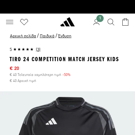
1
/
/
Αρχική σελίδα
Παιδικά
Ένδυση
5
(3)
TIRO 24 COMPETITION MATCH JERSEY KIDS
Τιμή έκπτωσης
€ 20
€ 40 Τελευταία χαμηλότερη τιμή
-50%
Έκπτωση
€ 40 Αρχική τιμή