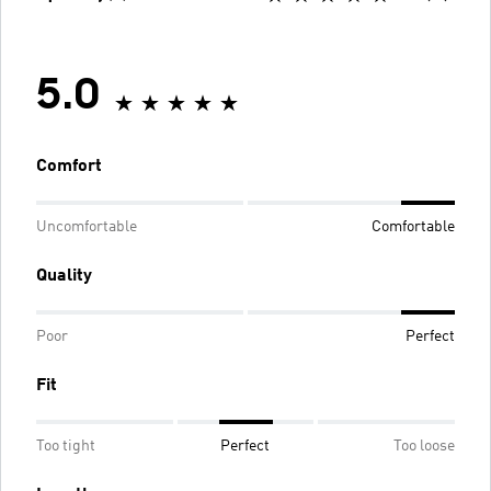
5.0
Comfort
Uncomfortable
Comfortable
Quality
Poor
Perfect
Fit
Too tight
Perfect
Too loose