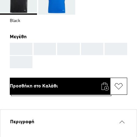
Black
Μεγέθη
AAA
AAA
AAA
AAA
AAA
AAA
Προσθήκη στο Καλάθι
Περιγραφή