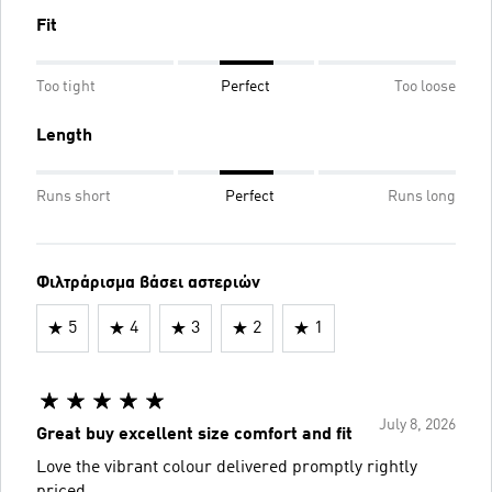
Fit
Too tight
Perfect
Too loose
Length
Runs short
Perfect
Runs long
Φιλτράρισμα βάσει αστεριών
5
4
3
2
1
July 8, 2026
Great buy excellent size comfort and fit
Love the vibrant colour delivered promptly rightly
priced