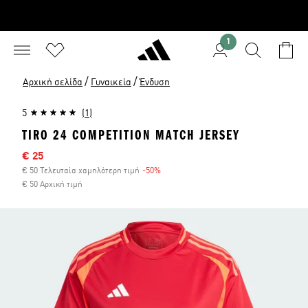
1
/
/
Αρχική σελίδα
Γυναικεία
Ένδυση
5
(1)
TIRO 24 COMPETITION MATCH JERSEY
Τιμή έκπτωσης
€ 25
€ 50 Τελευταία χαμηλότερη τιμή
-50%
Έκπτωση
€ 50 Αρχική τιμή