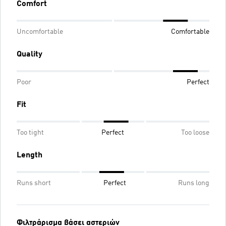
Comfort
Uncomfortable
Comfortable
Quality
Poor
Perfect
Fit
Too tight
Perfect
Too loose
Length
Runs short
Perfect
Runs long
Φιλτράρισμα βάσει αστεριών