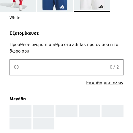
White
Εξατομίκευσε
Πρόσθεσε όνομα ή αριθμό στο adidas προϊόν σου ή το
δώρο σου!
00
0 / 2
Εκκαθάριση όλων
Μεγέθη
AAA
AAA
AAA
AAA
AAA
AAA
AAA