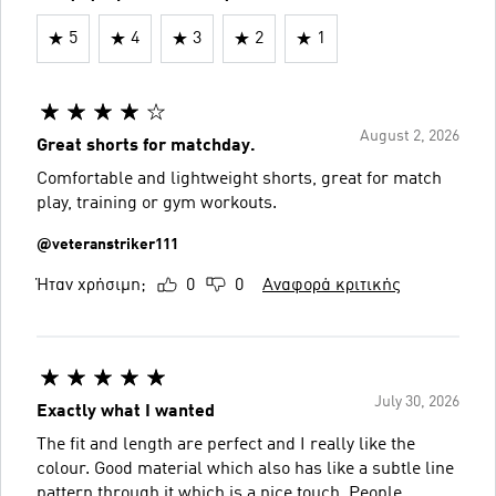
5
4
3
2
1
August 2, 2026
Great shorts for matchday.
Comfortable and lightweight shorts, great for match
play, training or gym workouts.
@veteranstriker111
Ήταν χρήσιμη;
0
0
Αναφορά κριτικής
July 30, 2026
Exactly what I wanted
The fit and length are perfect and I really like the
colour. Good material which also has like a subtle line
pattern through it which is a nice touch. People