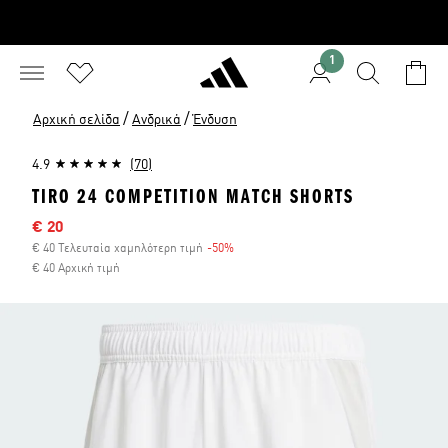
1
/
/
Αρχική σελίδα
Ανδρικά
Ένδυση
4.9
(70)
TIRO 24 COMPETITION MATCH SHORTS
Τιμή έκπτωσης
€ 20
€ 40 Τελευταία χαμηλότερη τιμή
-50%
Έκπτωση
€ 40 Αρχική τιμή