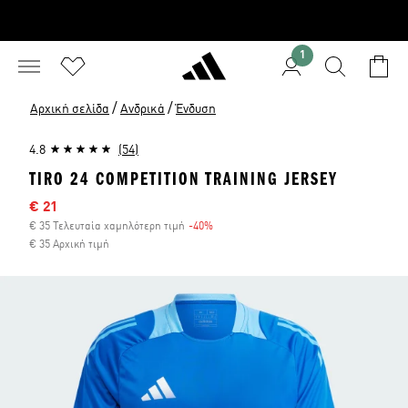
1
/
/
Αρχική σελίδα
Ανδρικά
Ένδυση
4.8
(54)
TIRO 24 COMPETITION TRAINING JERSEY
Τιμή έκπτωσης
€ 21
€ 35 Τελευταία χαμηλότερη τιμή
-40%
Έκπτωση
€ 35 Αρχική τιμή