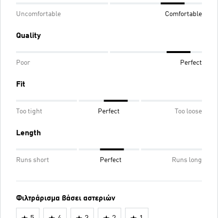
Uncomfortable
Comfortable
Quality
Poor
Perfect
Fit
Too tight
Perfect
Too loose
Length
Runs short
Perfect
Runs long
Φιλτράρισμα βάσει αστεριών