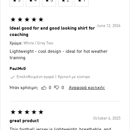
5
4
3
2
1
June 12, 2026
Ideal good for and good looking shirt for
coaching
Χρώμα:
White / Grey Two
Lightweight - cool design - ideal for hot weather
training
PaulMcG
Επαληθευμένη αγορά
Κριτική με κίνητρο
Ήταν χρήσιμη;
0
0
Αναφορά κριτικής
October 6, 2025
great product
This football jersey is lightweight, breathable, and