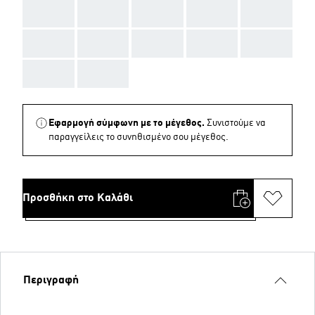
AAA
AAA
AAA
AAA
AAA
AAA
AAA
AAA
AAA
AAA
AAA
AAA
Εφαρμογή σύμφωνη με το μέγεθος.
Συνιστούμε να
παραγγείλεις το συνηθισμένο σου μέγεθος.
Προσθήκη στο Καλάθι
Περιγραφή