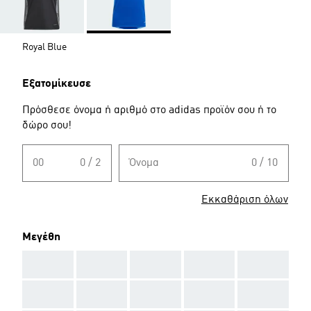
Royal Blue
Εξατομίκευσε
Πρόσθεσε όνομα ή αριθμό στο adidas προϊόν σου ή το
δώρο σου!
00
0 / 2
Όνομα
0 / 10
Εκκαθάριση όλων
Μεγέθη
AAA
AAA
AAA
AAA
AAA
AAA
AAA
AAA
AAA
AAA