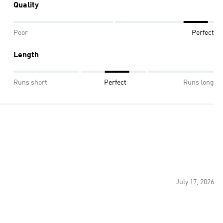
Quality
Poor
Perfect
Length
Runs short
Perfect
Runs long
July 17, 2026