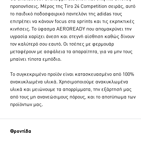
προπονήσεις. Μέρος της Tiro 24 Competition σειράς, αυτό
το παιδικό ποδοσφαιρικό παντελόνι της adidas τους
επιτρέπει να κάνουν focus στα sprints και τις εκρηκτικές
κινήσεις. Το ύφασμα AEROREADY που απομακρύνει την
υγρασία χαρίζει άνεση και στεγνή αίσθηση καθώς δίνουν
τον καλύτερό σου εαυτό. Οι τσέπες με φερμουάρ
μεταφέρουν με ασφάλεια τα απαραίτητα, για να μην τους
μπαίνει τίποτα εμπόδιο.
Το συγκεκριμένο προϊόν είναι κατασκευασμένο από 100%
ανακυκλωμένα υλικά. Χρησιμοποιούμε ανακυκλωμένα
υλικά και μειώνουμε τα απορρίμματα, την εξάρτησή μας
από τους μη ανανεώσιμους πόρους, και το αποτύπωμα των
προϊόντων μας.
Φροντίδα