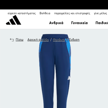
εύρεση καταστήματος
Βοήθεια
παραγγελίες και επιστροφές
γίνε μέλος
Ανδρικά
Γυναικεία
Παιδικ
/
/
Πίσω
Αρχική σελίδα
Παιδικά
Ένδυση