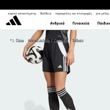
εύρεση καταστήματος
Βοήθεια
παραγγελίες και επιστροφές
γίνε μέλος
Ανδρικά
Γυναικεία
Παιδικ
/
/
Πίσω
Αρχική σελίδα
Γυναικεία
Ένδυση