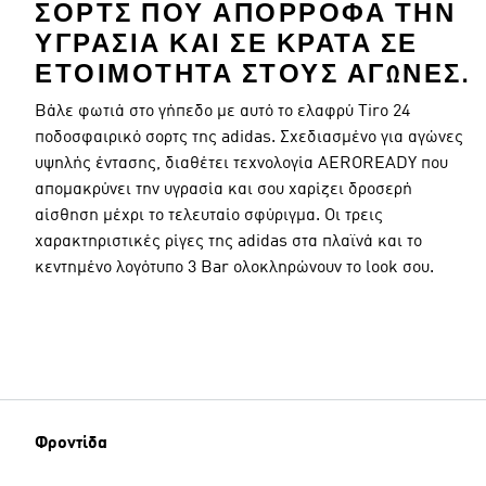
ΣΟΡΤΣ ΠΟΥ ΑΠΟΡΡΟΦΆ ΤΗΝ
ΥΓΡΑΣΊΑ ΚΑΙ ΣΕ ΚΡΑΤΆ ΣΕ
ΕΤΟΙΜΌΤΗΤΑ ΣΤΟΥΣ ΑΓΏΝΕΣ.
Βάλε φωτιά στο γήπεδο με αυτό το ελαφρύ Tiro 24
Διαστάσεις μοντέλου
ποδοσφαιρικό σορτς της adidas. Σχεδιασμένο για αγώνες
υψηλής έντασης, διαθέτει τεχνολογία AEROREADY που
απομακρύνει την υγρασία και σου χαρίζει δροσερή
αίσθηση μέχρι το τελευταίο σφύριγμα. Οι τρεις
χαρακτηριστικές ρίγες της adidas στα πλαϊνά και το
κεντημένο λογότυπο 3 Bar ολοκληρώνουν το look σου.
Φροντίδα