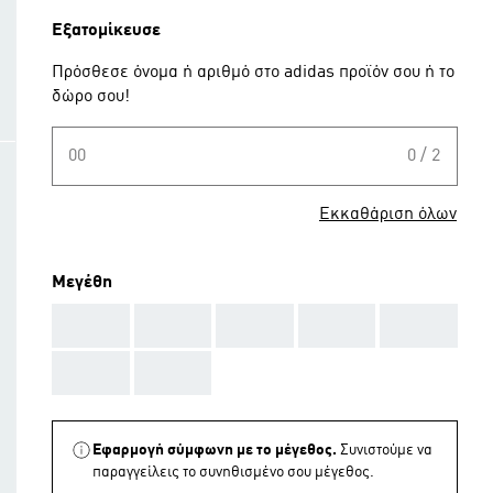
Εξατομίκευσε
Πρόσθεσε όνομα ή αριθμό στο adidas προϊόν σου ή το
δώρο σου!
00
0 / 2
Εκκαθάριση όλων
Μεγέθη
AAA
AAA
AAA
AAA
AAA
AAA
AAA
Εφαρμογή σύμφωνη με το μέγεθος.
Συνιστούμε να
παραγγείλεις το συνηθισμένο σου μέγεθος.