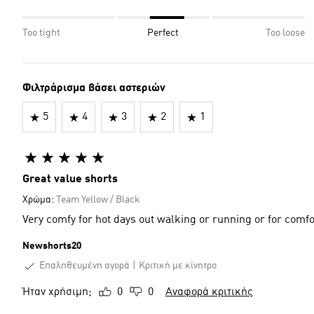
Too tight
Perfect
Too loose
Φιλτράρισμα βάσει αστεριών
5
4
3
2
1
Great value shorts
Χρώμα:
Team Yellow / Black
Very comfy for hot days out walking or running or for com
Newshorts20
Επαληθευμένη αγορά
Κριτική με κίνητρο
Ήταν χρήσιμη;
0
0
Αναφορά κριτικής