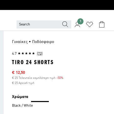
1
Γυναίκες • Ποδόσφαιρο
4.7
(72)
TIRO 24 SHORTS
Τιμή έκπτωσης
€ 12,50
€ 25 Τελευταία χαμηλότερη τιμή
-50%
Έκπτωση
€ 25 Αρχική τιμή
Χρώματα
Black / White