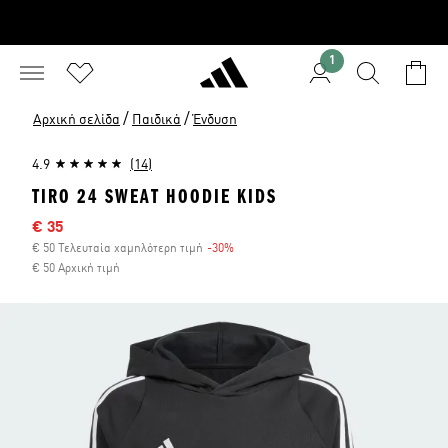
1
/
/
Αρχική σελίδα
Παιδικά
Ένδυση
4.9
(14)
TIRO 24 SWEAT HOODIE KIDS
Τιμή έκπτωσης
€ 35
€ 50 Τελευταία χαμηλότερη τιμή
-30%
Έκπτωση
€ 50 Αρχική τιμή