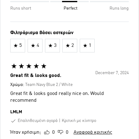
Runs short
Perfect
Runs long
Φιλτράρισμα βάσει αστεριών
5
4
3
2
1
December 7, 2024
Great fit & looks good.
Χρώμα:
Team Navy Blue 2 / White
Great fit & looks good really nice on. Would
recommend
LMLM
Επαληθευμένη αγορά
Κριτική με κίνητρο
Ήταν χρήσιμη;
0
0
Αναφορά κριτικής