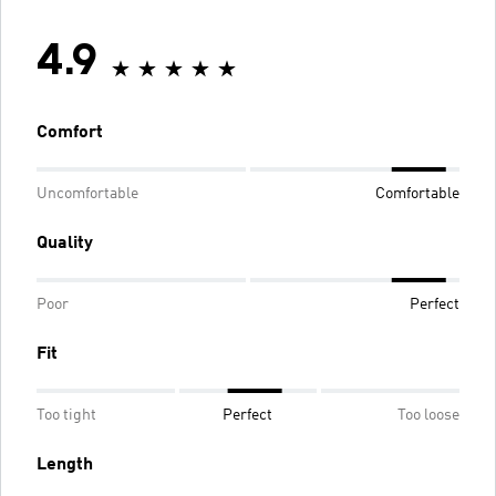
4.9
Comfort
Uncomfortable
Comfortable
Quality
Poor
Perfect
Fit
Too tight
Perfect
Too loose
Length