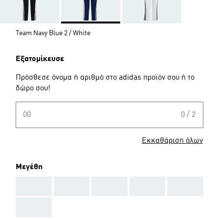
Team Navy Blue 2 / White
Εξατομίκευσε
Πρόσθεσε όνομα ή αριθμό στο adidas προϊόν σου ή το
δώρο σου!
00
0 / 2
Εκκαθάριση όλων
Μεγέθη
AAA
AAA
AAA
AAA
AAA
AAA