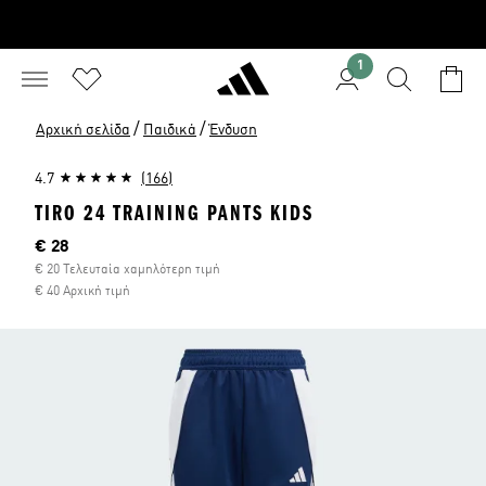
1
/
/
Αρχική σελίδα
Παιδικά
Ένδυση
4.7
(166)
TIRO 24 TRAINING PANTS KIDS
Τρέχουσα τιμή
€ 28
€ 20 Τελευταία χαμηλότερη τιμή
€ 40 Αρχική τιμή