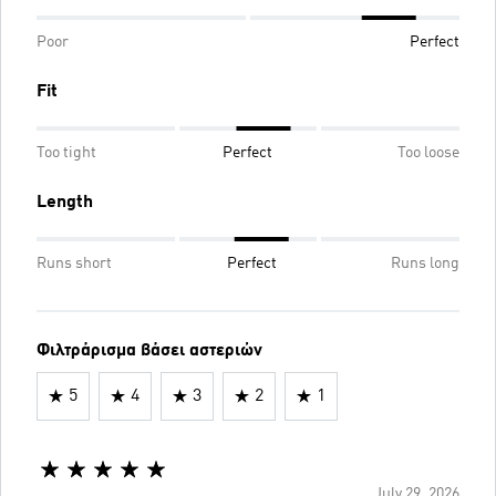
Poor
Perfect
Fit
Too tight
Perfect
Too loose
Length
Runs short
Perfect
Runs long
Φιλτράρισμα βάσει αστεριών
5
4
3
2
1
July 29, 2026