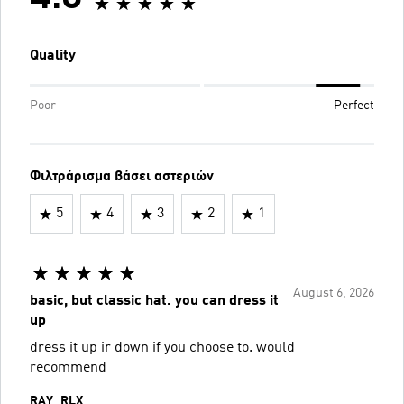
Quality
Poor
Perfect
Φιλτράρισμα βάσει αστεριών
5
4
3
2
1
August 6, 2026
basic, but classic hat. you can dress it
up
dress it up ir down if you choose to. would
recommend
RAY_RLX