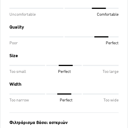
Uncomfortable
Comfortable
Quality
Poor
Perfect
Size
Too small
Perfect
Too large
Width
Too narrow
Perfect
Too wide
Φιλτράρισμα βάσει αστεριών