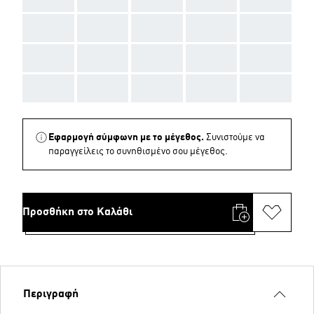
AAA
AAA
AAA
AAA
AAA
AAA
AAA
AAA
AAA
AAA
AAA
AAA
AAA
AAA
AAA
Εφαρμογή σύμφωνη με το μέγεθος.
Συνιστούμε να
παραγγείλεις το συνηθισμένο σου μέγεθος.
Προσθήκη στο Καλάθι
Περιγραφή