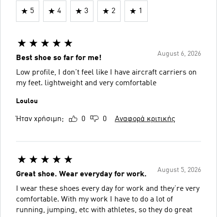
5
4
3
2
1
August 6, 2026
Best shoe so far for me!
Low profile, I don't feel like I have aircraft carriers on
my feet. lightweight and very comfortable
Loulou
Ήταν χρήσιμη;
0
0
Αναφορά κριτικής
August 5, 2026
Great shoe. Wear everyday for work.
I wear these shoes every day for work and they’re very
comfortable. With my work I have to do a lot of
running, jumping, etc with athletes, so they do great