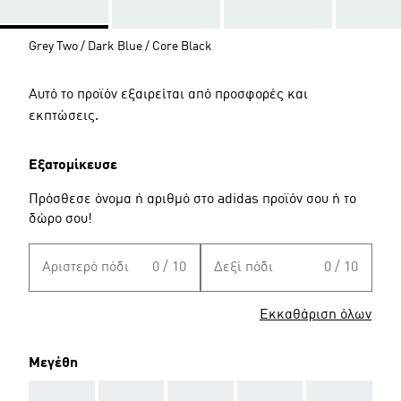
Grey Two / Dark Blue / Core Black
Αυτό το προϊόν εξαιρείται από προσφορές και
εκπτώσεις.
Εξατομίκευσε
Πρόσθεσε όνομα ή αριθμό στο adidas προϊόν σου ή το
δώρο σου!
Αριστερό πόδι
0 / 10
Δεξί πόδι
0 / 10
Εκκαθάριση όλων
Μεγέθη
AAA
AAA
AAA
AAA
AAA