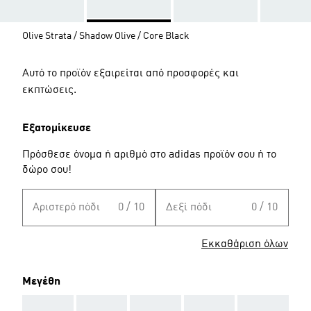
Olive Strata / Shadow Olive / Core Black
Αυτό το προϊόν εξαιρείται από προσφορές και
εκπτώσεις.
Εξατομίκευσε
Πρόσθεσε όνομα ή αριθμό στο adidas προϊόν σου ή το
δώρο σου!
Αριστερό πόδι
0 / 10
Δεξί πόδι
0 / 10
Εκκαθάριση όλων
Μεγέθη
AAA
AAA
AAA
AAA
AAA