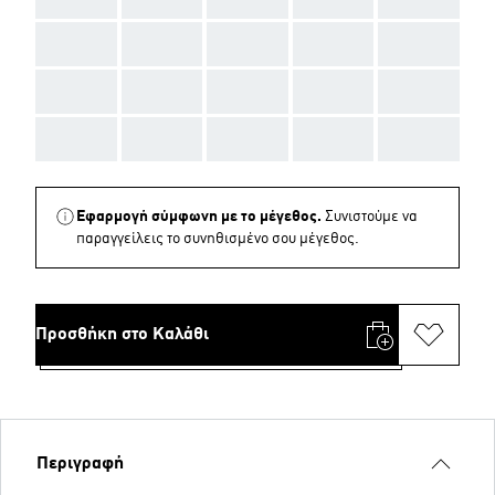
AAA
AAA
AAA
AAA
AAA
AAA
AAA
AAA
AAA
AAA
AAA
AAA
AAA
AAA
AAA
Εφαρμογή σύμφωνη με το μέγεθος.
Συνιστούμε να
παραγγείλεις το συνηθισμένο σου μέγεθος.
Προσθήκη στο Καλάθι
Περιγραφή