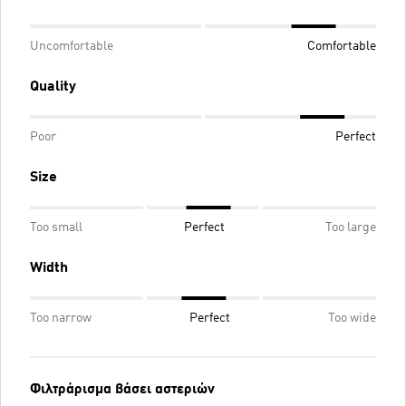
Uncomfortable
Comfortable
Quality
Poor
Perfect
Size
Too small
Perfect
Too large
Width
Too narrow
Perfect
Too wide
Φιλτράρισμα βάσει αστεριών