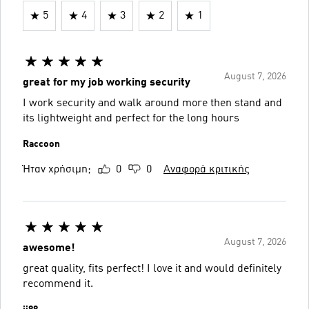
5
4
3
2
1
August 7, 2026
great for my job working security
I work security and walk around more then stand and
its lightweight and perfect for the long hours
Raccoon
Ήταν χρήσιμη;
0
0
Αναφορά κριτικής
August 7, 2026
awesome!
great quality, fits perfect! I love it and would definitely
recommend it.