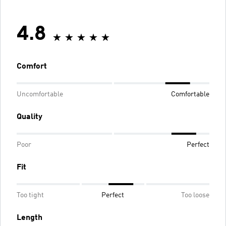
4.8
Comfort
Uncomfortable
Comfortable
Quality
Poor
Perfect
Fit
Too tight
Perfect
Too loose
Length