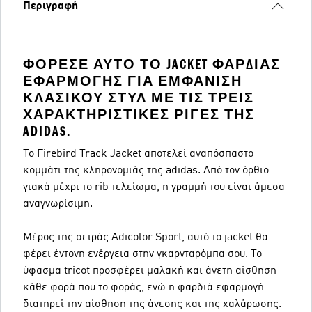
Περιγραφή
ΦΌΡΕΣΕ ΑΥΤΌ ΤΟ JACKET ΦΑΡΔΙΆΣ
ΕΦΑΡΜΟΓΉΣ ΓΙΑ ΕΜΦΆΝΙΣΗ
ΚΛΑΣΙΚΟΎ ΣΤΥΛ ΜΕ ΤΙΣ ΤΡΕΙΣ
ΧΑΡΑΚΤΗΡΙΣΤΙΚΈΣ ΡΊΓΕΣ ΤΗΣ
ADIDAS.
Το Firebird Track Jacket αποτελεί αναπόσπαστο
κομμάτι της κληρονομιάς της adidas. Από τον όρθιο
γιακά μέχρι το rib τελείωμα, η γραμμή του είναι άμεσα
αναγνωρίσιμη.
Μέρος της σειράς Adicolor Sport, αυτό το jacket θα
φέρει έντονη ενέργεια στην γκαρνταρόμπα σου. Το
ύφασμα tricot προσφέρει μαλακή και άνετη αίσθηση
κάθε φορά που το φοράς, ενώ η φαρδιά εφαρμογή
διατηρεί την αίσθηση της άνεσης και της χαλάρωσης.