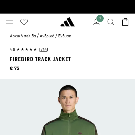
1
/
/
Αρχική σελίδα
Ανδρικά
Ένδυση
4.8
(764)
FIREBIRD TRACK JACKET
Τιμή
€ 75