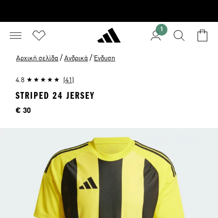
1
/
/
Αρχική σελίδα
Ανδρικά
Ένδυση
4.8
(41)
STRIPED 24 JERSEY
Τιμή
€ 30