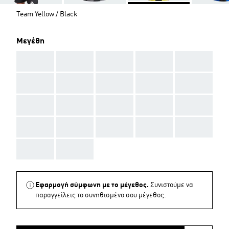
Team Yellow / Black
Μεγέθη
AAA
AAA
AAA
AAA
AAA
AAA
AAA
AAA
AAA
AAA
AAA
AAA
AAA
AAA
AAA
AAA
AAA
AAA
AAA
AAA
AAA
AAA
Εφαρμογή σύμφωνη με το μέγεθος.
Συνιστούμε να
παραγγείλεις το συνηθισμένο σου μέγεθος.