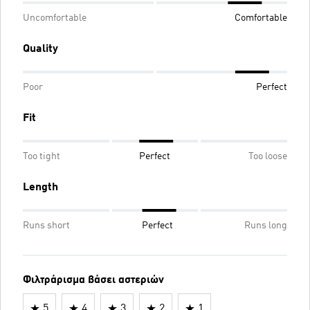
Uncomfortable
Comfortable
Quality
Poor
Perfect
Fit
Too tight
Perfect
Too loose
Length
Runs short
Perfect
Runs long
Φιλτράρισμα βάσει αστεριών
5
4
3
2
1