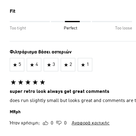
Fit
Too tight
Perfect
Too loose
Φιλτράρισμα βάσει αστεριών
5
4
3
2
1
super retro look always get great comments
does run slightly small but looks great and comments are th
MRph
Ήταν χρήσιμη;
0
0
Αναφορά κριτικής