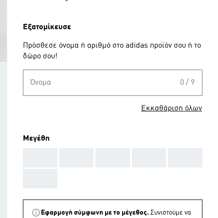
Εξατομίκευσε
Πρόσθεσε όνομα ή αριθμό στο adidas προϊόν σου ή το
δώρο σου!
Όνομα
0 / 9
Εκκαθάριση όλων
Μεγέθη
AAA
AAA
AAA
AAA
AAA
AAA
Εφαρμογή σύμφωνη με το μέγεθος.
Συνιστούμε να