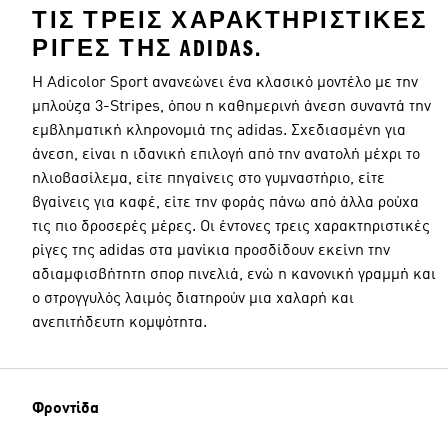
ΤΙΣ ΤΡΕΙΣ ΧΑΡΑΚΤΗΡΙΣΤΙΚΈΣ
ΡΊΓΕΣ ΤΗΣ ADIDAS.
Η Adicolor Sport ανανεώνει ένα κλασικό μοντέλο με την
μπλούζα 3-Stripes, όπου η καθημερινή άνεση συναντά την
εμβληματική κληρονομιά της adidas. Σχεδιασμένη για
άνεση, είναι η ιδανική επιλογή από την ανατολή μέχρι το
ηλιοβασίλεμα, είτε πηγαίνεις στο γυμναστήριο, είτε
βγαίνεις για καφέ, είτε την φοράς πάνω από άλλα ρούχα
τις πιο δροσερές μέρες. Οι έντονες τρεις χαρακτηριστικές
ρίγες της adidas στα μανίκια προσδίδουν εκείνη την
αδιαμφισβήτητη σπορ πινελιά, ενώ η κανονική γραμμή και
ο στρογγυλός λαιμός διατηρούν μια χαλαρή και
ανεπιτήδευτη κομψότητα.
Φροντίδα