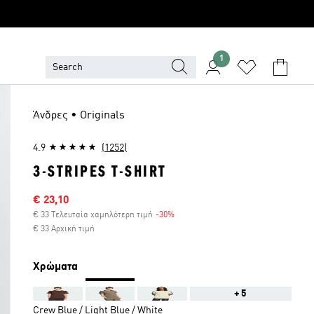
1
Άνδρες • Originals
4.9
(1252)
3-STRIPES T-SHIRT
Τιμή έκπτωσης
€ 23,10
€ 33 Τελευταία χαμηλότερη τιμή
-30%
Έκπτωση
€ 33 Αρχική τιμή
Χρώματα
+5
Crew Blue / Light Blue / White